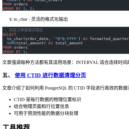
FROM
 orders
GROUP BY
 1
, 
2
;
to_char - 灵活的格式化输出
-- 自定义季度格式输出
SELECT
  to_char(order_date, 
'"Q"Q-YYYY'
) 
AS
 formatted_quarter
  SUM
(total_amount) 
AS
 total_amount
FROM
 orders
GROUP BY
 1
;
文章强调每种方法都有其适用场景：INTERVAL 适合连续时间段分析
五、
使用 CTID 进行数据清理分页
文章介绍了如何利用 PostgreSQL 的 CTID 字段进行高效的数
CTID 是每行数据的物理位置标识
结合物理页面和行位置信息
可用于预测性能的数据分块处理
工具推荐