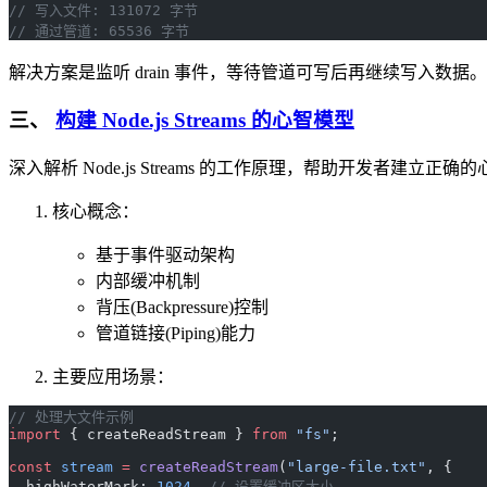
// 写入文件: 131072 字节
// 通过管道: 65536 字节
解决方案是监听 drain 事件，等待管道可写后再继续写入数
三、
构建 Node.js Streams 的心智模型
深入解析 Node.js Streams 的工作原理，帮助开发者建立正
核心概念：
基于事件驱动架构
内部缓冲机制
背压(Backpressure)控制
管道链接(Piping)能力
主要应用场景：
// 处理大文件示例
import
 { createReadStream } 
from
 "fs"
;
const
 stream
 =
 createReadStream
(
"large-file.txt"
, {
  highWaterMark: 
1024
, 
// 设置缓冲区大小