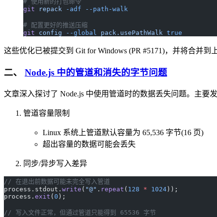
# 使用新的打包命令
git
 repack
 -adf
 --path-walk
# 配置更好的推送压缩
git
 config
 --global
 pack.usePathWalk
 true
这些优化已被提交到 Git for Windows (PR #5171)，
二、
Node.js 中的管道和消失的字节问题
文章深入探讨了 Node.js 中使用管道时的数据丢失问题。主要发现在
管道容量限制
Linux 系统上管道默认容量为 65,536 字节(16 页)
超出容量的数据可能会丢失
同步/异步写入差异
// 在退出前数据可能未完全写入管道
process.stdout.
write
(
"@"
.
repeat
(
128
 *
 1024
));
process.
exit
(
0
);
// 写入文件正常，但通过管道只能得到 65536 字节