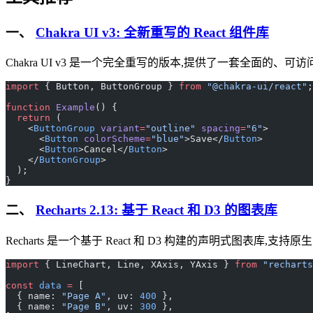
一、
Chakra UI v3: 全新重写的 React 组件库
Chakra UI v3 是一个完全重写的版本,提供了一套全面的、
import
 { Button, ButtonGroup } 
from
 "@chakra-ui/react"
;
function
 Example
() {
  return
 (
    <
ButtonGroup
 variant
=
"outline"
 spacing
=
"6"
>
      <
Button
 colorScheme
=
"blue"
>Save</
Button
>
      <
Button
>Cancel</
Button
>
    </
ButtonGroup
>
  );
}
二、
Recharts 2.13: 基于 React 和 D3 的图表库
Recharts 是一个基于 React 和 D3 构建的声明式图表
import
 { LineChart, Line, XAxis, YAxis } 
from
 "recharts
const
 data
 =
 [
  { name: 
"Page A"
, uv: 
400
 },
  { name: 
"Page B"
, uv: 
300
 },