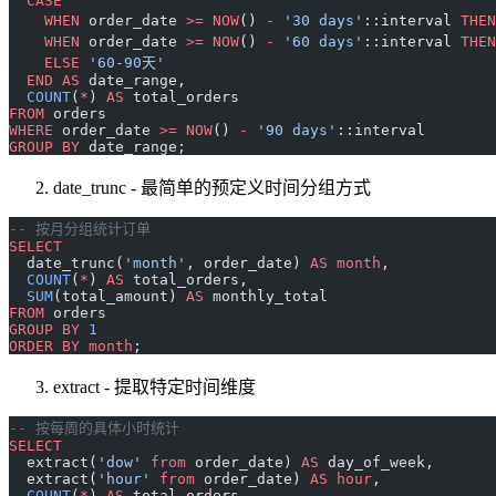
  CASE
    WHEN
 order_date 
>=
 NOW
() 
-
 '30 days'
::interval 
THEN
    WHEN
 order_date 
>=
 NOW
() 
-
 '60 days'
::interval 
THEN
    ELSE
 '60-90天'
  END
 AS
 date_range,
  COUNT
(
*
) 
AS
 total_orders
FROM
 orders
WHERE
 order_date 
>=
 NOW
() 
-
 '90 days'
::interval
GROUP BY
 date_range;
date_trunc - 最简单的预定义时间分组方式
-- 按月分组统计订单
SELECT
  date_trunc(
'month'
, order_date) 
AS
 month
,
  COUNT
(
*
) 
AS
 total_orders,
  SUM
(total_amount) 
AS
 monthly_total
FROM
 orders
GROUP BY
 1
ORDER BY
 month
;
extract - 提取特定时间维度
-- 按每周的具体小时统计
SELECT
  extract(
'dow'
 from
 order_date) 
AS
 day_of_week,
  extract(
'hour'
 from
 order_date) 
AS
 hour
,
  COUNT
(
*
) 
AS
 total_orders