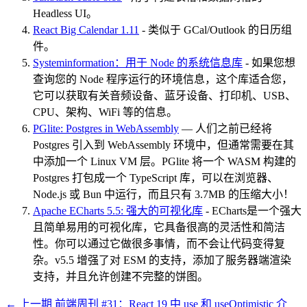
Headless UI。
React Big Calendar 1.11
- 类似于 GCal/Outlook 的日历组
件。
Systeminformation：用于 Node 的系统信息库
- 如果您想
查询您的 Node 程序运行的环境信息，这个库适合您，
它可以获取有关音频设备、蓝牙设备、打印机、USB、
CPU、架构、WiFi 等的信息。
PGlite: Postgres in WebAssembly
— 人们之前已经将
Postgres 引入到 WebAssembly 环境中，但通常需要在其
中添加一个 Linux VM 层。PGlite 将一个 WASM 构建的
Postgres 打包成一个 TypeScript 库，可以在浏览器、
Node.js 或 Bun 中运行，而且只有 3.7MB 的压缩大小！
Apache ECharts 5.5: 强大的可视化库
- ECharts是一个强大
且简单易用的可视化库，它具备很高的灵活性和简洁
性。你可以通过它做很多事情，而不会让代码变得复
杂。v5.5 增强了对 ESM 的支持，添加了服务器端渲染
支持，并且允许创建不完整的饼图。
← 上一期
前端周刊 #31：React 19 中 use 和 useOptimistic 介