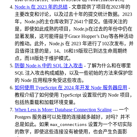
Node.js 在 2023 年的总结
- 文章提供了项目在2023年的
主要改变和讨论，以及过去十年的提交统计数据。2023
年，Node.js的主仓库收到了2641个提交。值得关注的
是，即使如此成熟的项目，Node.js在过去的年份中仍在
显著发展，这可能得益于Grace Hopper’s Day等各种活动
的推动。此外，Node.js 在 2023 年进行了102次发布，并
且值得注意的是，14、16和19版现已到达生命周期终
点，而18版处于维护模式。
防御 Node.js 中的 SQL 注入攻击
- 了解为什么和在哪里
SQL 注入攻击构成威胁，以及一些初始的方法来保护您
的 Node 应用程序免受这些攻击。
如何使用 TypeScript 在 2024 年开发 Node 服务器应用
-
教程介绍了如何使用 TypeScript 设置现代的 Node 项目，
包括热重载和加载环境变量。
When Less is More: Database Connection Scaling
— 一个
Postgres 服务器可以处理的连接越多越好，对吗？并不
总是如此。如果
设置为一个不切实际
max_connections
的数字，即使这些连接没有被使用，也会产生负面影